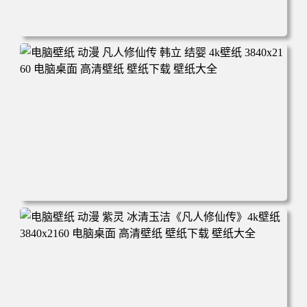
电脑壁纸 动漫角色 卡通场景 夏日休闲 夏日壁纸 治愈系 童
年回忆 荷塘荷叶 蜡笔小新 电脑桌面 高清壁纸 壁纸下载 壁
纸大全
电脑壁纸 动漫 凡人修仙传 韩立 结婴 4k壁纸 3840x2160 电
脑桌面 高清壁纸 壁纸下载 壁纸大全