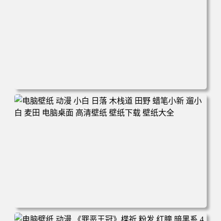
电脑壁纸 可爱动物 喵 喵星人 猫 猫咪 萌宠 电脑桌面 高清壁
纸 壁纸下载 壁纸大全
电脑壁纸 动漫 小白 日落 木栈道 田野 蜡笔小新 遛小白 麦田