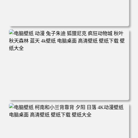
电脑壁纸 动漫 紫灵 冰清玉洁《凡人修仙传》4k壁纸 3840x2
160 电脑桌面 高清壁纸 壁纸下载 壁纸大全
电脑壁纸 动漫 兔子朱迪 狐狸尼克 疯狂动物城 秋叶 秋天森
林 蓝天 4k壁纸 电脑桌面 高清壁纸 壁纸下载 壁纸大全