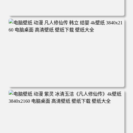
电脑壁纸 动漫角色 卡通场景 夏日休闲 夏日壁纸 治愈系 童
年回忆 荷塘荷叶 蜡笔小新 电脑桌面 高清壁纸 壁纸下载 壁
纸大全
电脑壁纸 动漫 凡人修仙传 韩立 结婴 4k壁纸 3840x2160 电
脑桌面 高清壁纸 壁纸下载 壁纸大全