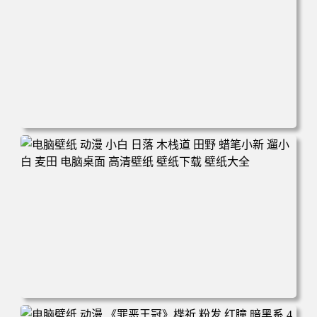
电脑壁纸 可爱动物 喵 喵星人 猫 猫咪 萌宠 电脑桌面 高清壁
纸 壁纸下载 壁纸大全
电脑壁纸 动漫 小白 日落 木栈道 田野 蜡笔小新 遛小白 麦田