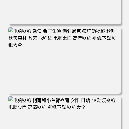
电脑壁纸 动漫 紫灵 冰清玉洁《凡人修仙传》4k壁纸 3840x2
160 电脑桌面 高清壁纸 壁纸下载 壁纸大全
电脑壁纸 动漫 兔子朱迪 狐狸尼克 疯狂动物城 秋叶 秋天森
林 蓝天 4k壁纸 电脑桌面 高清壁纸 壁纸下载 壁纸大全