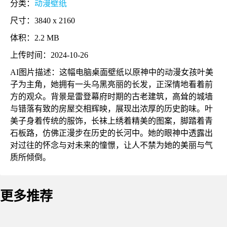
分类：
动漫壁纸
尺寸：3840 x 2160
体积：2.2 MB
上传时间：2024-10-26
AI图片描述：这幅电脑桌面壁纸以原神中的动漫女孩叶美
子为主角，她拥有一头乌黑亮丽的长发，正深情地看着前
方的观众。背景是雷登幕府时期的古老建筑，高耸的城墙
与错落有致的房屋交相辉映，展现出浓厚的历史韵味。叶
美子身着传统的服饰，长袜上绣着精美的图案，脚踏着青
石板路，仿佛正漫步在历史的长河中。她的眼神中透露出
对过往的怀念与对未来的憧憬，让人不禁为她的美丽与气
质所倾倒。
更多推荐