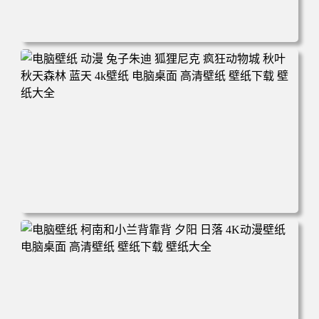
电脑壁纸 动漫 紫灵 冰清玉洁《凡人修仙传》4k壁纸 3840x2
160 电脑桌面 高清壁纸 壁纸下载 壁纸大全
电脑壁纸 动漫 兔子朱迪 狐狸尼克 疯狂动物城 秋叶 秋天森
林 蓝天 4k壁纸 电脑桌面 高清壁纸 壁纸下载 壁纸大全