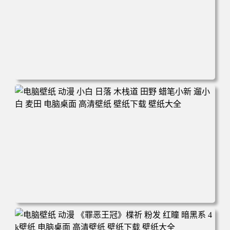
电脑壁纸 可爱动物 喵 喵星人 猫 猫咪 萌宠 电脑桌面 高清壁
纸 壁纸下载 壁纸大全
电脑壁纸 动漫 小白 日落 木栈道 田野 蜡笔小新 遛小白 麦田
电脑桌面 高清壁纸 壁纸下载 壁纸大全