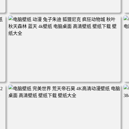
电脑壁纸 动漫角色 卡通场景 夏日休闲 夏日壁纸 治愈系 童
年回忆 荷塘荷叶 蜡笔小新 电脑桌面 高清壁纸 壁纸下载 壁
纸大全
2
电脑壁纸 动漫 兔子朱迪 狐狸尼克 疯狂动物城 秋叶 秋天森
林 蓝天 4k壁纸 电脑桌面 高清壁纸 壁纸下载 壁纸大全