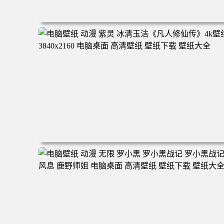
电脑壁纸 二次元角色 动漫角色 女帝 波雅·汉库克 波雅汉库
克 海贼王 电脑桌面 高清壁纸 壁纸下载 壁纸大全
电脑壁纸 动漫 紫灵 冰清玉洁《凡人修仙传》4k壁纸 3840x
160 电脑桌面 高清壁纸 壁纸下载 壁纸大全