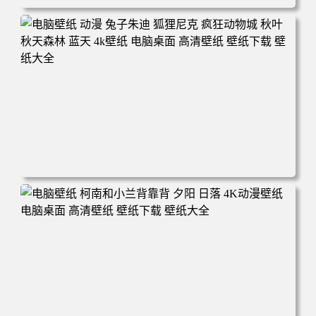
电脑壁纸 动漫 紫灵 冰清玉洁《凡人修仙传》4k壁纸 3840x2
160 电脑桌面 高清壁纸 壁纸下载 壁纸大全
电脑壁纸 动漫 兔子朱迪 狐狸尼克 疯狂动物城 秋叶 秋天森
林 蓝天 4k壁纸 电脑桌面 高清壁纸 壁纸下载 壁纸大全