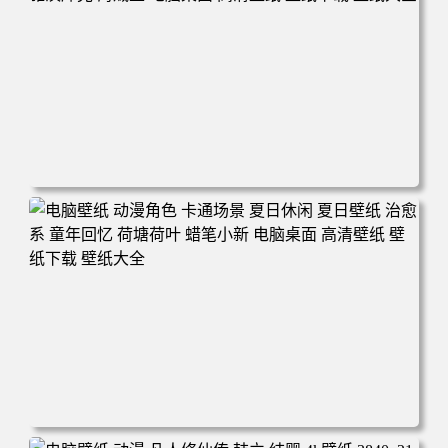
电脑壁纸 二次元角色 动漫角色 女帝 波雅·汉库克 波雅汉库
克 海贼王 电脑桌面 高清壁纸 壁纸下载 壁纸大全
电脑壁纸 动漫角色 卡通场景 夏日休闲 夏日壁纸 治愈系 童