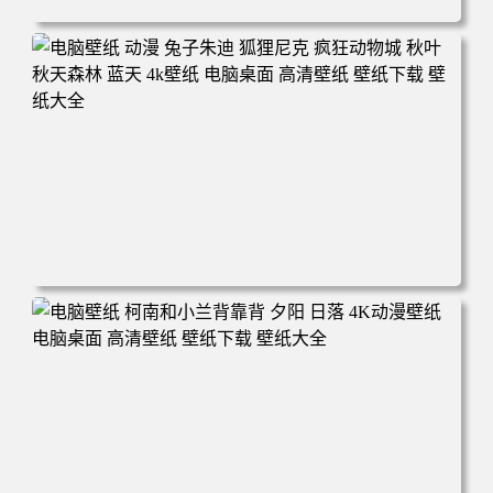
电脑壁纸 动漫 紫灵 冰清玉洁《凡人修仙传》4k壁纸 3840x2
160 电脑桌面 高清壁纸 壁纸下载 壁纸大全
电脑壁纸 动漫 兔子朱迪 狐狸尼克 疯狂动物城 秋叶 秋天森
林 蓝天 4k壁纸 电脑桌面 高清壁纸 壁纸下载 壁纸大全