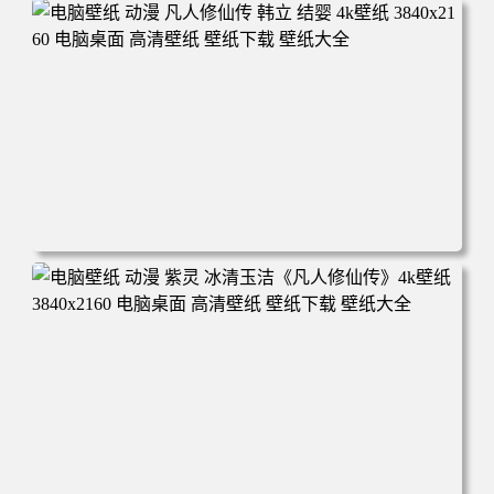
电脑壁纸 动漫角色 卡通场景 夏日休闲 夏日壁纸 治愈系 童
年回忆 荷塘荷叶 蜡笔小新 电脑桌面 高清壁纸 壁纸下载 壁
纸大全
电脑壁纸 动漫 凡人修仙传 韩立 结婴 4k壁纸 3840x2160 电
脑桌面 高清壁纸 壁纸下载 壁纸大全