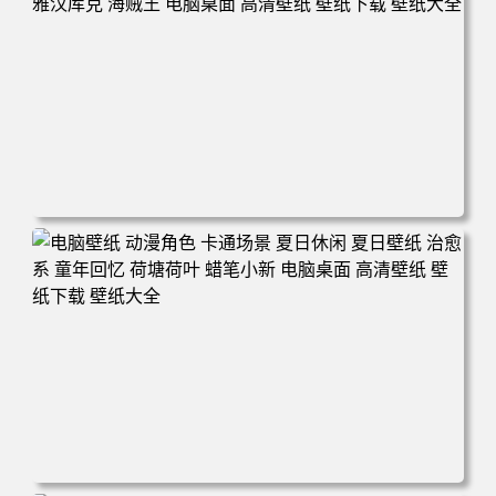
电脑壁纸 二次元角色 动漫角色 女帝 波雅·汉库克 波雅汉库
克 海贼王 电脑桌面 高清壁纸 壁纸下载 壁纸大全