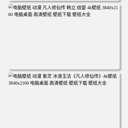
电脑壁纸 动漫角色 卡通场景 夏日休闲 夏日壁纸 治愈系 童
年回忆 荷塘荷叶 蜡笔小新 电脑桌面 高清壁纸 壁纸下载 壁
纸大全
电脑壁纸 动漫 凡人修仙传 韩立 结婴 4k壁纸 3840x2160 电
脑桌面 高清壁纸 壁纸下载 壁纸大全