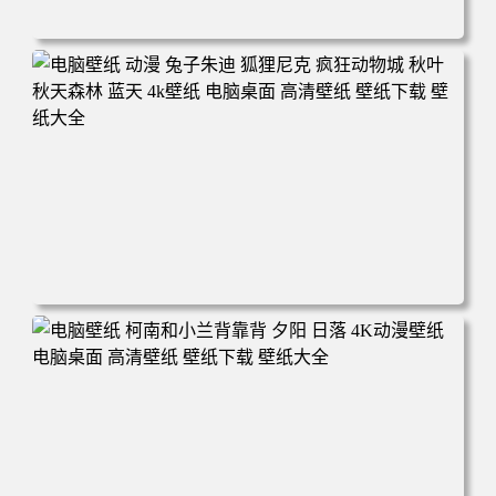
电脑壁纸 动漫 紫灵 冰清玉洁《凡人修仙传》4k壁纸 3840x2
160 电脑桌面 高清壁纸 壁纸下载 壁纸大全
电脑壁纸 动漫 兔子朱迪 狐狸尼克 疯狂动物城 秋叶 秋天森
林 蓝天 4k壁纸 电脑桌面 高清壁纸 壁纸下载 壁纸大全