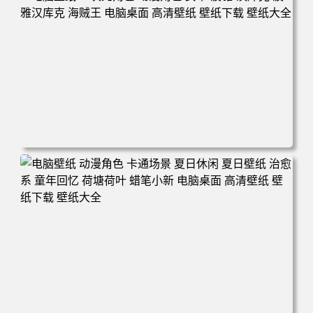
电脑壁纸 二次元角色 动漫角色 女帝 波雅·汉库克 波雅汉库
克 海贼王 电脑桌面 高清壁纸 壁纸下载 壁纸大全