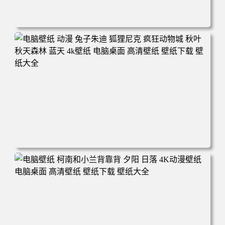
电脑壁纸 动漫 紫灵 冰清玉洁《凡人修仙传》4k壁纸 3840x2
160 电脑桌面 高清壁纸 壁纸下载 壁纸大全
电脑壁纸 动漫 兔子朱迪 狐狸尼克 疯狂动物城 秋叶 秋天森
林 蓝天 4k壁纸 电脑桌面 高清壁纸 壁纸下载 壁纸大全