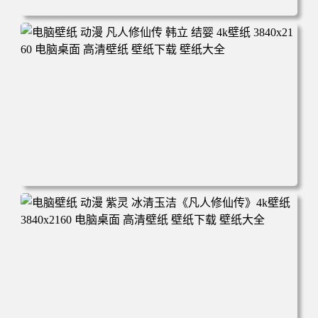
电脑壁纸 动漫角色 卡通场景 夏日休闲 夏日壁纸 治愈系 童
年回忆 荷塘荷叶 蜡笔小新 电脑桌面 高清壁纸 壁纸下载 壁
纸大全
电脑壁纸 动漫 凡人修仙传 韩立 结婴 4k壁纸 3840x2160 电
脑桌面 高清壁纸 壁纸下载 壁纸大全