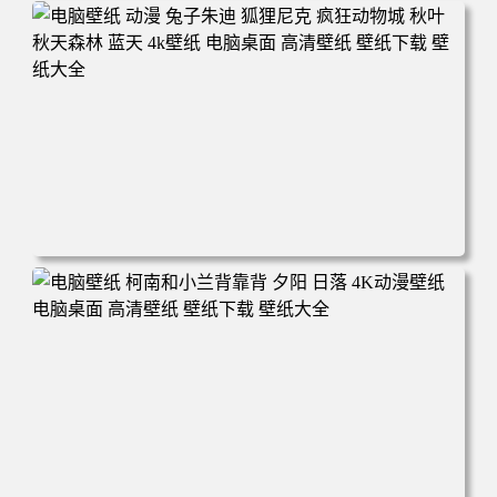
电脑壁纸 动漫 紫灵 冰清玉洁《凡人修仙传》4k壁纸 3840x2
160 电脑桌面 高清壁纸 壁纸下载 壁纸大全
电脑壁纸 动漫 兔子朱迪 狐狸尼克 疯狂动物城 秋叶 秋天森
林 蓝天 4k壁纸 电脑桌面 高清壁纸 壁纸下载 壁纸大全