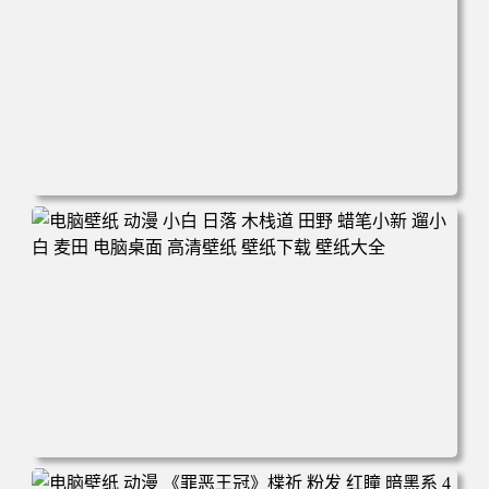
电脑壁纸 可爱动物 喵 喵星人 猫 猫咪 萌宠 电脑桌面 高清壁
纸 壁纸下载 壁纸大全
电脑壁纸 动漫 小白 日落 木栈道 田野 蜡笔小新 遛小白 麦田