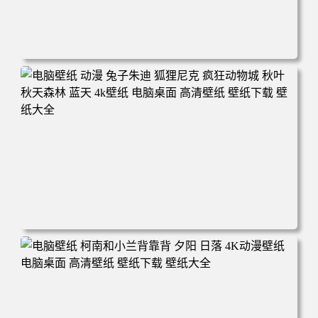
电脑壁纸 动漫 紫灵 冰清玉洁《凡人修仙传》4k壁纸 3840x2
160 电脑桌面 高清壁纸 壁纸下载 壁纸大全
电脑壁纸 动漫 兔子朱迪 狐狸尼克 疯狂动物城 秋叶 秋天森
林 蓝天 4k壁纸 电脑桌面 高清壁纸 壁纸下载 壁纸大全