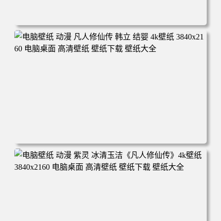
电脑壁纸 动漫角色 卡通场景 夏日休闲 夏日壁纸 治愈系 童
年回忆 荷塘荷叶 蜡笔小新 电脑桌面 高清壁纸 壁纸下载 壁
纸大全
电脑壁纸 动漫 凡人修仙传 韩立 结婴 4k壁纸 3840x2160 电
脑桌面 高清壁纸 壁纸下载 壁纸大全