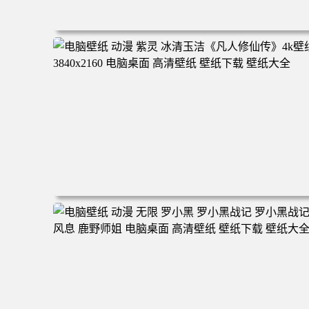
电脑壁纸 二次元角色 动漫角色 女帝 波雅·汉库克 波雅汉库
克 海贼王 电脑桌面 高清壁纸 壁纸下载 壁纸大全
电脑壁纸 动漫 紫灵 冰清玉洁《凡人修仙传》4k壁纸 3840x
160 电脑桌面 高清壁纸 壁纸下载 壁纸大全