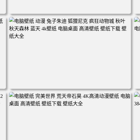
电脑壁纸 动漫角色 卡通场景 夏日休闲 夏日壁纸 治愈系 童
年回忆 荷塘荷叶 蜡笔小新 电脑桌面 高清壁纸 壁纸下载 壁
纸大全
2
电脑壁纸 动漫 兔子朱迪 狐狸尼克 疯狂动物城 秋叶 秋天森
林 蓝天 4k壁纸 电脑桌面 高清壁纸 壁纸下载 壁纸大全