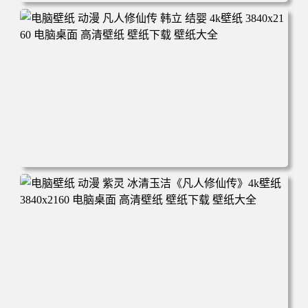
电脑壁纸 动漫角色 卡通场景 夏日休闲 夏日壁纸 治愈系 童
年回忆 荷塘荷叶 蜡笔小新 电脑桌面 高清壁纸 壁纸下载 壁
纸大全
电脑壁纸 动漫 凡人修仙传 韩立 结婴 4k壁纸 3840x2160 电
脑桌面 高清壁纸 壁纸下载 壁纸大全