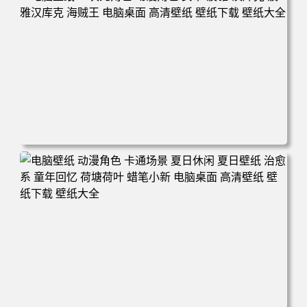
电脑壁纸 二次元角色 动漫角色 女帝 波雅·汉库克 波雅汉库
克 海贼王 电脑桌面 高清壁纸 壁纸下载 壁纸大全