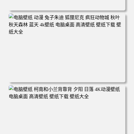
电脑壁纸 动漫 紫灵 冰清玉洁《凡人修仙传》4k壁纸 3840x2
160 电脑桌面 高清壁纸 壁纸下载 壁纸大全
电脑壁纸 动漫 兔子朱迪 狐狸尼克 疯狂动物城 秋叶 秋天森
林 蓝天 4k壁纸 电脑桌面 高清壁纸 壁纸下载 壁纸大全