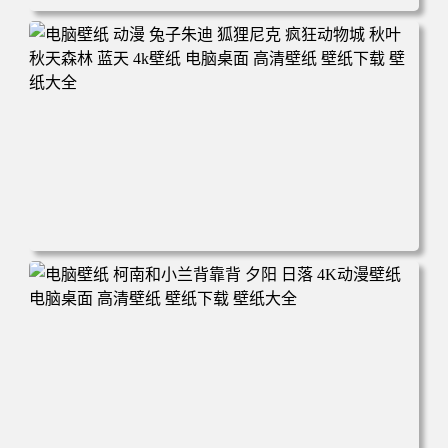
电脑壁纸 动漫 紫灵 冰清玉洁《凡人修仙传》4k壁纸 3840x2
160 电脑桌面 高清壁纸 壁纸下载 壁纸大全
电脑壁纸 动漫 兔子朱迪 狐狸尼克 疯狂动物城 秋叶 秋天森
林 蓝天 4k壁纸 电脑桌面 高清壁纸 壁纸下载 壁纸大全