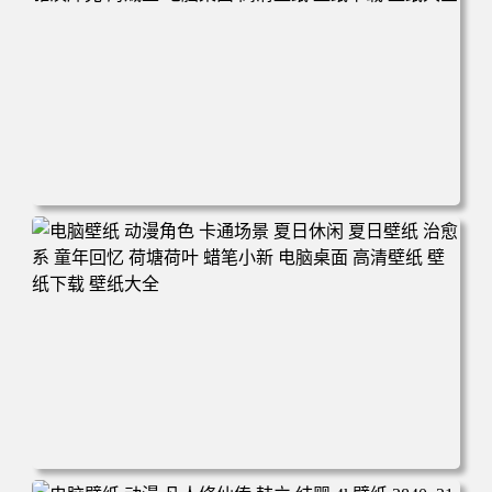
电脑壁纸 二次元角色 动漫角色 女帝 波雅·汉库克 波雅汉库
克 海贼王 电脑桌面 高清壁纸 壁纸下载 壁纸大全
电脑壁纸 动漫角色 卡通场景 夏日休闲 夏日壁纸 治愈系 童