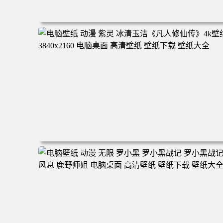
电脑壁纸 二次元角色 动漫角色 女帝 波雅·汉库克 波雅汉库
克 海贼王 电脑桌面 高清壁纸 壁纸下载 壁纸大全
电脑壁纸 动漫 紫灵 冰清玉洁《凡人修仙传》4k壁纸 3840x
160 电脑桌面 高清壁纸 壁纸下载 壁纸大全