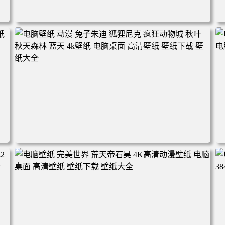
电脑壁纸 动漫角色 卡通场景 夏日休闲 夏日壁纸 治愈系 童
年回忆 荷塘荷叶 蜡笔小新 电脑桌面 高清壁纸 壁纸下载 壁
纸大全
2
电脑壁纸 动漫 兔子朱迪 狐狸尼克 疯狂动物城 秋叶 秋天森
林 蓝天 4k壁纸 电脑桌面 高清壁纸 壁纸下载 壁纸大全