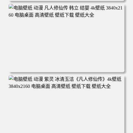
电脑壁纸 动漫角色 卡通场景 夏日休闲 夏日壁纸 治愈系 童
年回忆 荷塘荷叶 蜡笔小新 电脑桌面 高清壁纸 壁纸下载 壁
纸大全
电脑壁纸 动漫 凡人修仙传 韩立 结婴 4k壁纸 3840x2160 电
脑桌面 高清壁纸 壁纸下载 壁纸大全