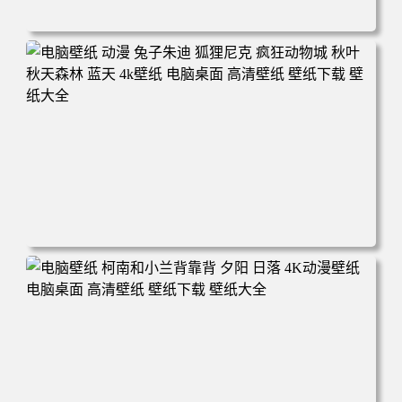
电脑壁纸 动漫 紫灵 冰清玉洁《凡人修仙传》4k壁纸 3840x2
160 电脑桌面 高清壁纸 壁纸下载 壁纸大全
电脑壁纸 动漫 兔子朱迪 狐狸尼克 疯狂动物城 秋叶 秋天森
林 蓝天 4k壁纸 电脑桌面 高清壁纸 壁纸下载 壁纸大全