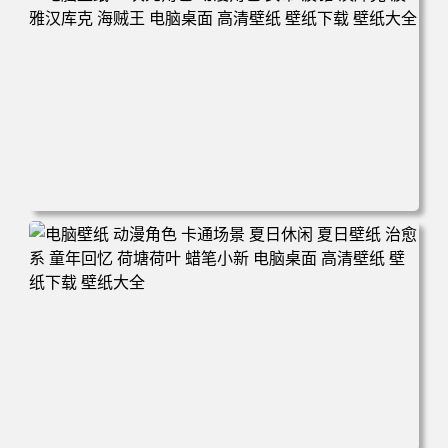
电脑壁纸 二次元角色 动漫角色 女帝 波雅·汉库克 波雅汉库
克 海贼王 电脑桌面 高清壁纸 壁纸下载 壁纸大全