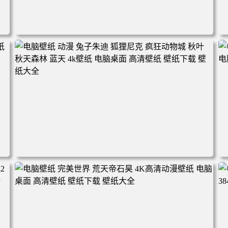
电脑壁纸 动漫角色 卡通场景 夏日休闲 夏日壁纸 治愈系 童
年回忆 荷塘荷叶 蜡笔小新 电脑桌面 高清壁纸 壁纸下载 壁
纸大全
2
电脑壁纸 动漫 兔子朱迪 狐狸尼克 疯狂动物城 秋叶 秋天森
林 蓝天 4k壁纸 电脑桌面 高清壁纸 壁纸下载 壁纸大全