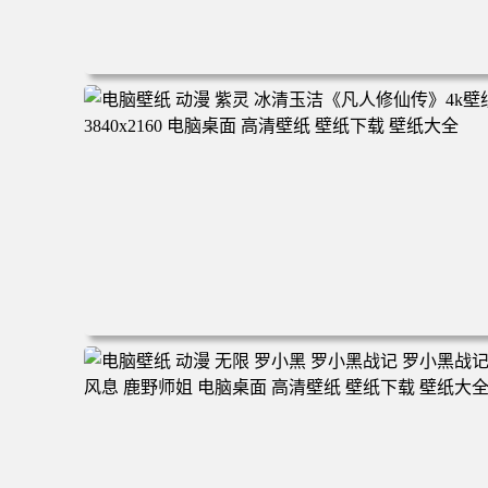
电脑壁纸 二次元角色 动漫角色 女帝 波雅·汉库克 波雅汉库
克 海贼王 电脑桌面 高清壁纸 壁纸下载 壁纸大全
电脑壁纸 动漫 紫灵 冰清玉洁《凡人修仙传》4k壁纸 3840x
160 电脑桌面 高清壁纸 壁纸下载 壁纸大全