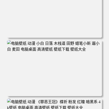
电脑壁纸 可爱动物 喵 喵星人 猫 猫咪 萌宠 电脑桌面 高清壁
纸 壁纸下载 壁纸大全
电脑壁纸 动漫 小白 日落 木栈道 田野 蜡笔小新 遛小白 麦田
电脑桌面 高清壁纸 壁纸下载 壁纸大全