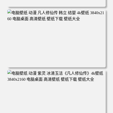
电脑壁纸 动漫角色 卡通场景 夏日休闲 夏日壁纸 治愈系 童
年回忆 荷塘荷叶 蜡笔小新 电脑桌面 高清壁纸 壁纸下载 壁
纸大全
电脑壁纸 动漫 凡人修仙传 韩立 结婴 4k壁纸 3840x2160 电
脑桌面 高清壁纸 壁纸下载 壁纸大全