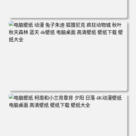
电脑壁纸 动漫 紫灵 冰清玉洁《凡人修仙传》4k壁纸 3840x2
160 电脑桌面 高清壁纸 壁纸下载 壁纸大全
电脑壁纸 动漫 兔子朱迪 狐狸尼克 疯狂动物城 秋叶 秋天森
林 蓝天 4k壁纸 电脑桌面 高清壁纸 壁纸下载 壁纸大全