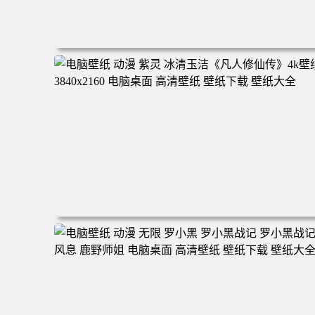
电脑壁纸 二次元角色 动漫角色 女帝 波雅·汉库克 波雅汉库
克 海贼王 电脑桌面 高清壁纸 壁纸下载 壁纸大全
电脑壁纸 动漫 紫灵 冰清玉洁《凡人修仙传》4k壁纸 3840x
160 电脑桌面 高清壁纸 壁纸下载 壁纸大全