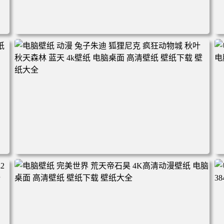
电脑壁纸 动漫角色 卡通场景 夏日休闲 夏日壁纸 治愈系 童
年回忆 荷塘荷叶 蜡笔小新 电脑桌面 高清壁纸 壁纸下载 壁
纸大全
2
电脑壁纸 动漫 兔子朱迪 狐狸尼克 疯狂动物城 秋叶 秋天森
林 蓝天 4k壁纸 电脑桌面 高清壁纸 壁纸下载 壁纸大全