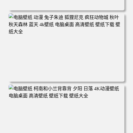
电脑壁纸 动漫 紫灵 冰清玉洁《凡人修仙传》4k壁纸 3840x2
160 电脑桌面 高清壁纸 壁纸下载 壁纸大全
电脑壁纸 动漫 兔子朱迪 狐狸尼克 疯狂动物城 秋叶 秋天森
林 蓝天 4k壁纸 电脑桌面 高清壁纸 壁纸下载 壁纸大全