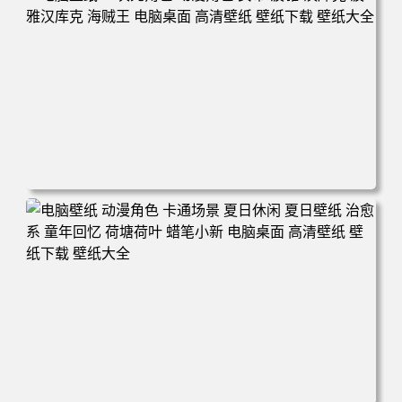
电脑壁纸 二次元角色 动漫角色 女帝 波雅·汉库克 波雅汉库
克 海贼王 电脑桌面 高清壁纸 壁纸下载 壁纸大全