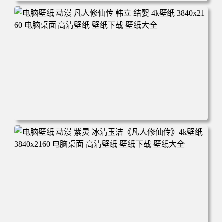
电脑壁纸 动漫角色 卡通场景 夏日休闲 夏日壁纸 治愈系 童
年回忆 荷塘荷叶 蜡笔小新 电脑桌面 高清壁纸 壁纸下载 壁
纸大全
电脑壁纸 动漫 凡人修仙传 韩立 结婴 4k壁纸 3840x2160 电
脑桌面 高清壁纸 壁纸下载 壁纸大全