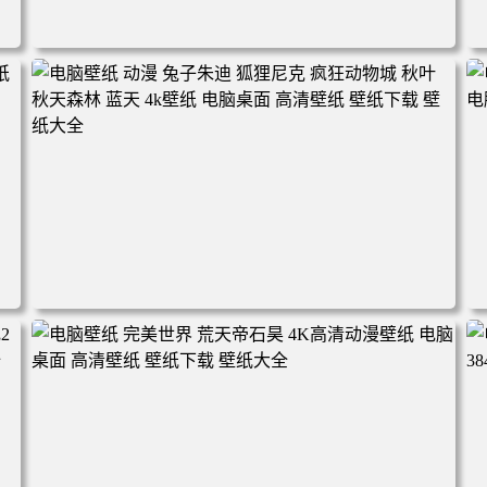
电脑壁纸 动漫角色 卡通场景 夏日休闲 夏日壁纸 治愈系 童
年回忆 荷塘荷叶 蜡笔小新 电脑桌面 高清壁纸 壁纸下载 壁
纸大全
2
电脑壁纸 动漫 兔子朱迪 狐狸尼克 疯狂动物城 秋叶 秋天森
林 蓝天 4k壁纸 电脑桌面 高清壁纸 壁纸下载 壁纸大全