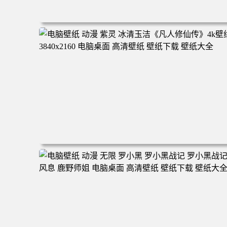
电脑壁纸 二次元角色 动漫角色 女帝 波雅·汉库克 波雅汉库
克 海贼王 电脑桌面 高清壁纸 壁纸下载 壁纸大全
电脑壁纸 动漫 紫灵 冰清玉洁《凡人修仙传》4k壁纸 3840x
160 电脑桌面 高清壁纸 壁纸下载 壁纸大全