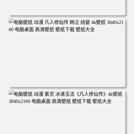
电脑壁纸 动漫角色 卡通场景 夏日休闲 夏日壁纸 治愈系 童
年回忆 荷塘荷叶 蜡笔小新 电脑桌面 高清壁纸 壁纸下载 壁
纸大全
电脑壁纸 动漫 凡人修仙传 韩立 结婴 4k壁纸 3840x2160 电
脑桌面 高清壁纸 壁纸下载 壁纸大全