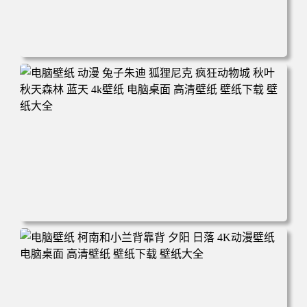
电脑壁纸 动漫 紫灵 冰清玉洁《凡人修仙传》4k壁纸 3840x2
160 电脑桌面 高清壁纸 壁纸下载 壁纸大全
电脑壁纸 动漫 兔子朱迪 狐狸尼克 疯狂动物城 秋叶 秋天森
林 蓝天 4k壁纸 电脑桌面 高清壁纸 壁纸下载 壁纸大全