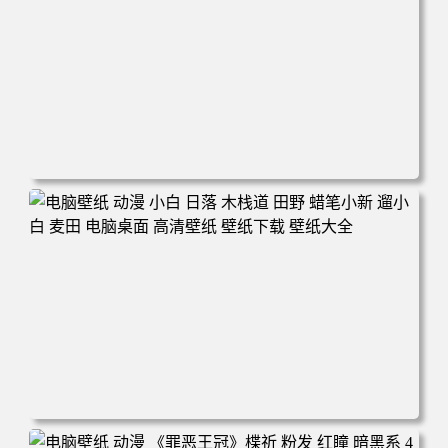
电脑壁纸 可爱动物 喵 喵星人 猫 猫咪 萌宠 电脑桌面 高清壁
纸 壁纸下载 壁纸大全
电脑壁纸 动漫 小白 日落 木栈道 田野 蜡笔小新 遛小白 麦田