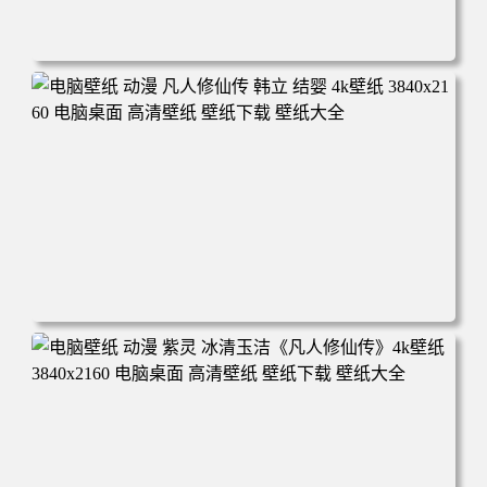
电脑壁纸 动漫角色 卡通场景 夏日休闲 夏日壁纸 治愈系 童
年回忆 荷塘荷叶 蜡笔小新 电脑桌面 高清壁纸 壁纸下载 壁
纸大全
电脑壁纸 动漫 凡人修仙传 韩立 结婴 4k壁纸 3840x2160 电
脑桌面 高清壁纸 壁纸下载 壁纸大全