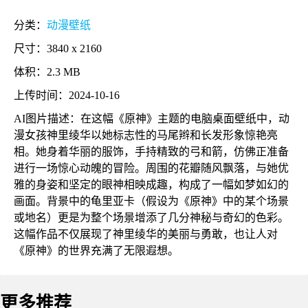
分类：
动漫壁纸
尺寸：3840 x 2160
体积：2.3 MB
上传时间：2024-10-16
AI图片描述：在这幅《原神》主题的电脑桌面壁纸中，动
漫女孩神里绫华以她标志性的马尾辫和长发形象惊艳亮
相。她身着华丽的服饰，手持精致的弓和箭，仿佛正准备
进行一场惊心动魄的冒险。周围的花瓣随风飘落，与她优
雅的身姿和坚定的眼神相映成趣，构成了一幅如梦如幻的
画面。背景中的龟里亚卡（假设为《原神》中的某个场景
或地名）更是为整个场景增添了几分神秘与奇幻的色彩。
这幅作品不仅展现了神里绫华的美丽与勇敢，也让人对
《原神》的世界充满了无限遐想。
更多推荐