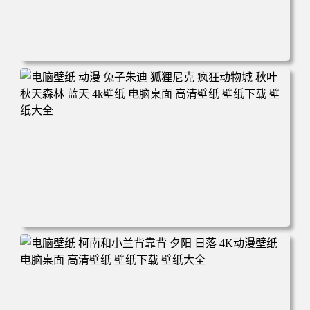
电脑壁纸 动漫 紫灵 冰清玉洁《凡人修仙传》4k壁纸 3840x2
160 电脑桌面 高清壁纸 壁纸下载 壁纸大全
电脑壁纸 动漫 兔子朱迪 狐狸尼克 疯狂动物城 秋叶 秋天森
林 蓝天 4k壁纸 电脑桌面 高清壁纸 壁纸下载 壁纸大全