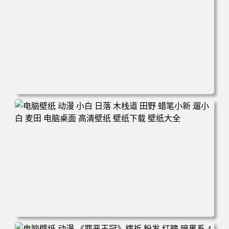
电脑壁纸 可爱动物 喵 喵星人 猫 猫咪 萌宠 电脑桌面 高清壁
纸 壁纸下载 壁纸大全
电脑壁纸 动漫 小白 日落 木栈道 田野 蜡笔小新 遛小白 麦田