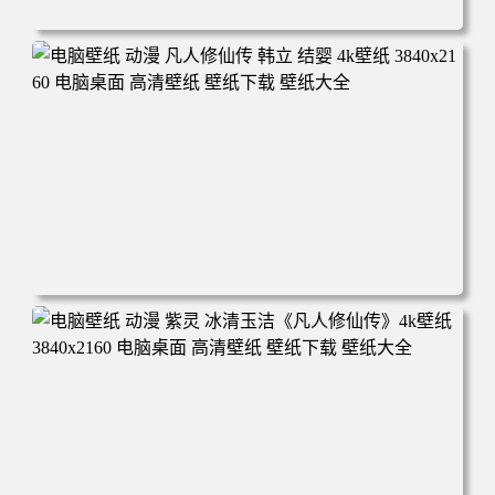
电脑壁纸 动漫角色 卡通场景 夏日休闲 夏日壁纸 治愈系 童
年回忆 荷塘荷叶 蜡笔小新 电脑桌面 高清壁纸 壁纸下载 壁
纸大全
电脑壁纸 动漫 凡人修仙传 韩立 结婴 4k壁纸 3840x2160 电
脑桌面 高清壁纸 壁纸下载 壁纸大全