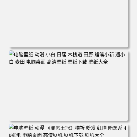
电脑壁纸 可爱动物 喵 喵星人 猫 猫咪 萌宠 电脑桌面 高清壁
纸 壁纸下载 壁纸大全
电脑壁纸 动漫 小白 日落 木栈道 田野 蜡笔小新 遛小白 麦田
电脑桌面 高清壁纸 壁纸下载 壁纸大全