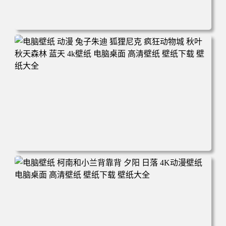
电脑壁纸 动漫 紫灵 冰清玉洁《凡人修仙传》4k壁纸 3840x2
160 电脑桌面 高清壁纸 壁纸下载 壁纸大全
电脑壁纸 动漫 兔子朱迪 狐狸尼克 疯狂动物城 秋叶 秋天森
林 蓝天 4k壁纸 电脑桌面 高清壁纸 壁纸下载 壁纸大全