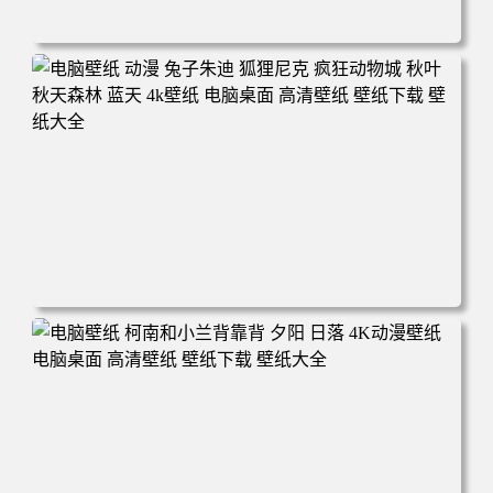
电脑壁纸 动漫 紫灵 冰清玉洁《凡人修仙传》4k壁纸 3840x2
160 电脑桌面 高清壁纸 壁纸下载 壁纸大全
电脑壁纸 动漫 兔子朱迪 狐狸尼克 疯狂动物城 秋叶 秋天森
林 蓝天 4k壁纸 电脑桌面 高清壁纸 壁纸下载 壁纸大全