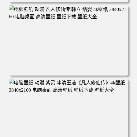
电脑壁纸 动漫角色 卡通场景 夏日休闲 夏日壁纸 治愈系 童
年回忆 荷塘荷叶 蜡笔小新 电脑桌面 高清壁纸 壁纸下载 壁
纸大全
电脑壁纸 动漫 凡人修仙传 韩立 结婴 4k壁纸 3840x2160 电
脑桌面 高清壁纸 壁纸下载 壁纸大全