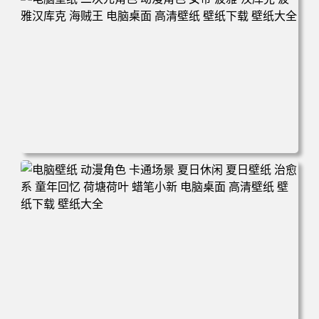
电脑壁纸 二次元角色 动漫角色 女帝 波雅·汉库克 波雅汉库
克 海贼王 电脑桌面 高清壁纸 壁纸下载 壁纸大全