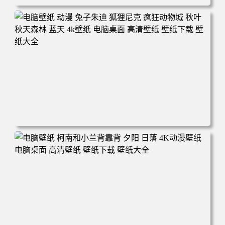
电脑壁纸 动漫 紫灵 冰清玉洁《凡人修仙传》4k壁纸 3840x2
160 电脑桌面 高清壁纸 壁纸下载 壁纸大全
电脑壁纸 动漫 兔子朱迪 狐狸尼克 疯狂动物城 秋叶 秋天森
林 蓝天 4k壁纸 电脑桌面 高清壁纸 壁纸下载 壁纸大全