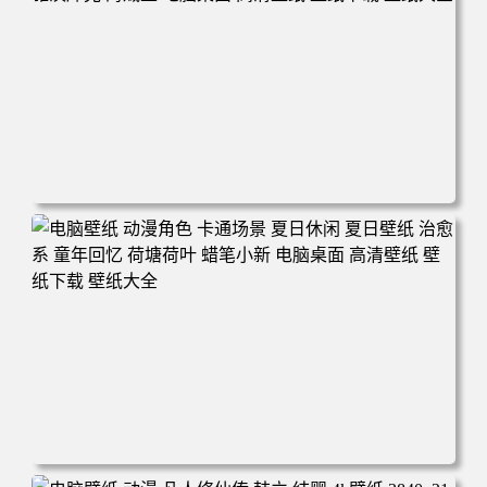
电脑壁纸 二次元角色 动漫角色 女帝 波雅·汉库克 波雅汉库
克 海贼王 电脑桌面 高清壁纸 壁纸下载 壁纸大全
电脑壁纸 动漫角色 卡通场景 夏日休闲 夏日壁纸 治愈系 童