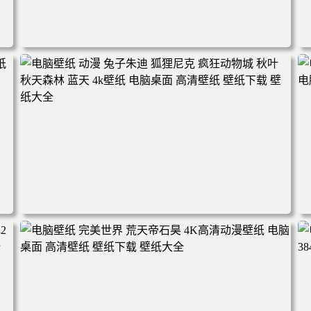
电脑壁纸 动漫角色 卡通场景 夏日休闲 夏日壁纸 治愈系 童
年回忆 荷塘荷叶 蜡笔小新 电脑桌面 高清壁纸 壁纸下载 壁
纸大全
2
电脑壁纸 动漫 兔子朱迪 狐狸尼克 疯狂动物城 秋叶 秋天森
林 蓝天 4k壁纸 电脑桌面 高清壁纸 壁纸下载 壁纸大全