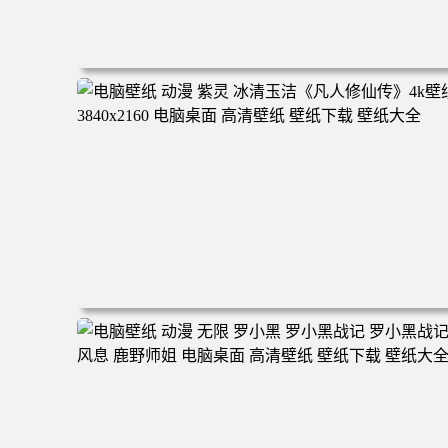
电脑壁纸 二次元角色 动漫角色 女帝 波雅·汉库克 波雅汉库
克 海贼王 电脑桌面 高清壁纸 壁纸下载 壁纸大全
电脑壁纸 动漫 紫灵 冰清玉洁《凡人修仙传》4k壁纸 3840x
160 电脑桌面 高清壁纸 壁纸下载 壁纸大全