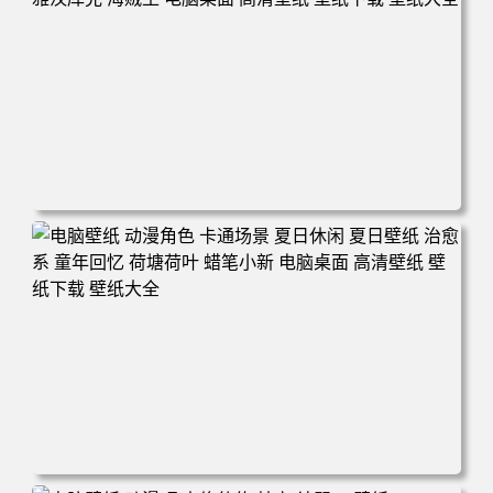
电脑壁纸 二次元角色 动漫角色 女帝 波雅·汉库克 波雅汉库
克 海贼王 电脑桌面 高清壁纸 壁纸下载 壁纸大全
电脑壁纸 动漫角色 卡通场景 夏日休闲 夏日壁纸 治愈系 童