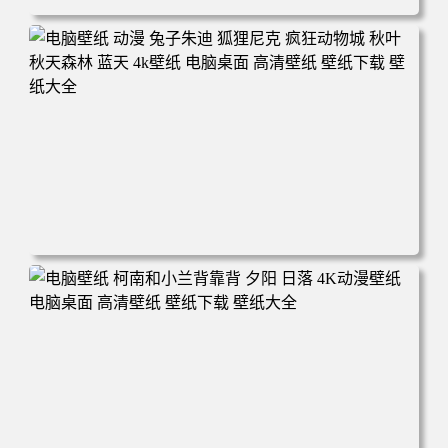
电脑壁纸 动漫 紫灵 冰清玉洁《凡人修仙传》4k壁纸 3840x2
160 电脑桌面 高清壁纸 壁纸下载 壁纸大全
电脑壁纸 动漫 兔子朱迪 狐狸尼克 疯狂动物城 秋叶 秋天森
林 蓝天 4k壁纸 电脑桌面 高清壁纸 壁纸下载 壁纸大全