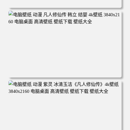
电脑壁纸 动漫角色 卡通场景 夏日休闲 夏日壁纸 治愈系 童
年回忆 荷塘荷叶 蜡笔小新 电脑桌面 高清壁纸 壁纸下载 壁
纸大全
电脑壁纸 动漫 凡人修仙传 韩立 结婴 4k壁纸 3840x2160 电
脑桌面 高清壁纸 壁纸下载 壁纸大全