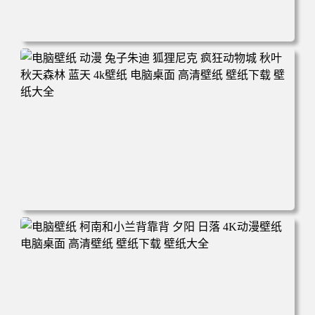
电脑壁纸 动漫 紫灵 冰清玉洁《凡人修仙传》4k壁纸 3840x2
160 电脑桌面 高清壁纸 壁纸下载 壁纸大全
电脑壁纸 动漫 兔子朱迪 狐狸尼克 疯狂动物城 秋叶 秋天森
林 蓝天 4k壁纸 电脑桌面 高清壁纸 壁纸下载 壁纸大全