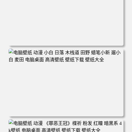
电脑壁纸 可爱动物 喵 喵星人 猫 猫咪 萌宠 电脑桌面 高清壁
纸 壁纸下载 壁纸大全
电脑壁纸 动漫 小白 日落 木栈道 田野 蜡笔小新 遛小白 麦田
电脑桌面 高清壁纸 壁纸下载 壁纸大全