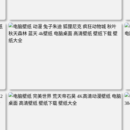
电脑壁纸 动漫角色 卡通场景 夏日休闲 夏日壁纸 治愈系 童
年回忆 荷塘荷叶 蜡笔小新 电脑桌面 高清壁纸 壁纸下载 壁
纸大全
2
电脑壁纸 动漫 兔子朱迪 狐狸尼克 疯狂动物城 秋叶 秋天森
林 蓝天 4k壁纸 电脑桌面 高清壁纸 壁纸下载 壁纸大全