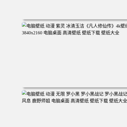
电脑壁纸 二次元角色 动漫角色 女帝 波雅·汉库克 波雅汉库
克 海贼王 电脑桌面 高清壁纸 壁纸下载 壁纸大全
电脑壁纸 动漫 紫灵 冰清玉洁《凡人修仙传》4k壁纸 3840x
160 电脑桌面 高清壁纸 壁纸下载 壁纸大全