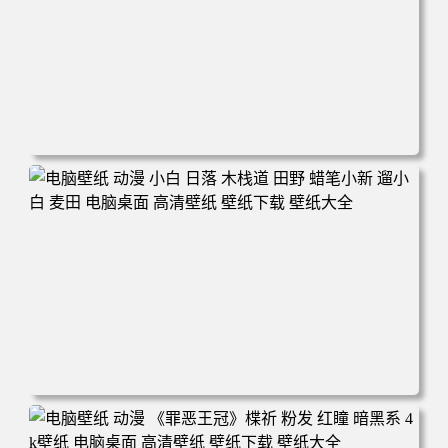
电脑壁纸 可爱动物 喵 喵星人 猫 猫咪 萌宠 电脑桌面 高清壁
纸 壁纸下载 壁纸大全
电脑壁纸 动漫 小白 日落 木栈道 田野 蜡笔小新 遛小白 麦田
电脑桌面 高清壁纸 壁纸下载 壁纸大全