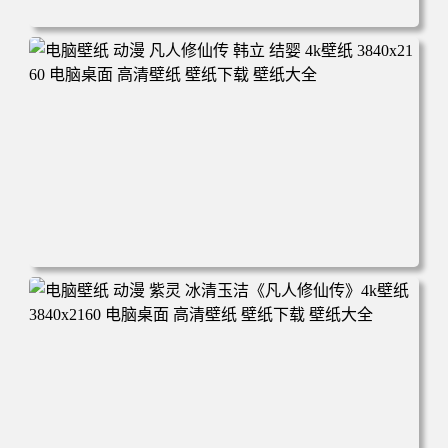
电脑壁纸 动漫角色 卡通场景 夏日休闲 夏日壁纸 治愈系 童
年回忆 荷塘荷叶 蜡笔小新 电脑桌面 高清壁纸 壁纸下载 壁
纸大全
电脑壁纸 动漫 凡人修仙传 韩立 结婴 4k壁纸 3840x2160 电
脑桌面 高清壁纸 壁纸下载 壁纸大全