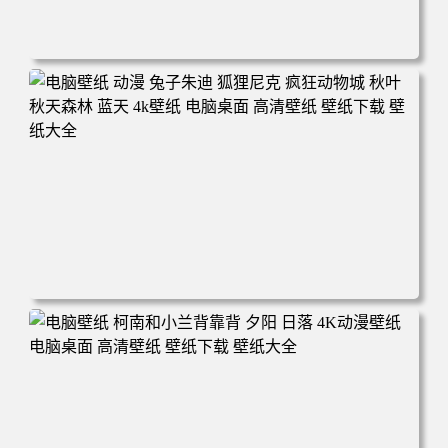
电脑壁纸 动漫 紫灵 冰清玉洁《凡人修仙传》4k壁纸 3840x2
160 电脑桌面 高清壁纸 壁纸下载 壁纸大全
电脑壁纸 动漫 兔子朱迪 狐狸尼克 疯狂动物城 秋叶 秋天森
林 蓝天 4k壁纸 电脑桌面 高清壁纸 壁纸下载 壁纸大全