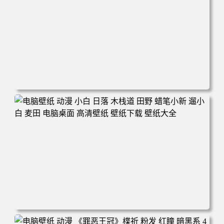
电脑壁纸 可爱动物 喵 喵星人 猫 猫咪 萌宠 电脑桌面 高清壁
纸 壁纸下载 壁纸大全
电脑壁纸 动漫 小白 日落 木栈道 田野 蜡笔小新 遛小白 麦田