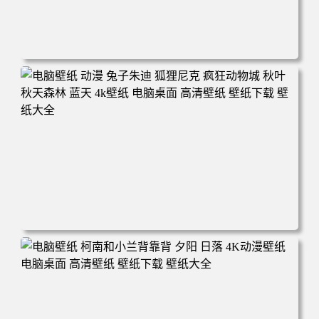
电脑壁纸 动漫 紫灵 冰清玉洁《凡人修仙传》4k壁纸 3840x2
160 电脑桌面 高清壁纸 壁纸下载 壁纸大全
电脑壁纸 动漫 兔子朱迪 狐狸尼克 疯狂动物城 秋叶 秋天森
林 蓝天 4k壁纸 电脑桌面 高清壁纸 壁纸下载 壁纸大全