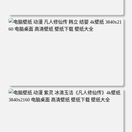
电脑壁纸 动漫角色 卡通场景 夏日休闲 夏日壁纸 治愈系 童
年回忆 荷塘荷叶 蜡笔小新 电脑桌面 高清壁纸 壁纸下载 壁
纸大全
电脑壁纸 动漫 凡人修仙传 韩立 结婴 4k壁纸 3840x2160 电
脑桌面 高清壁纸 壁纸下载 壁纸大全