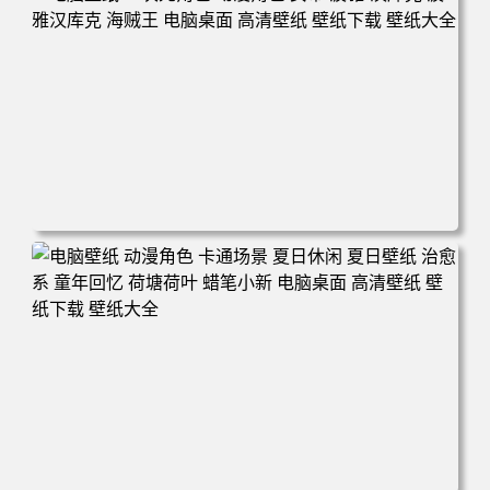
电脑壁纸 二次元角色 动漫角色 女帝 波雅·汉库克 波雅汉库
克 海贼王 电脑桌面 高清壁纸 壁纸下载 壁纸大全