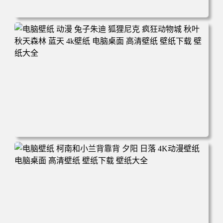
电脑壁纸 动漫 紫灵 冰清玉洁《凡人修仙传》4k壁纸 3840x2
160 电脑桌面 高清壁纸 壁纸下载 壁纸大全
电脑壁纸 动漫 兔子朱迪 狐狸尼克 疯狂动物城 秋叶 秋天森
林 蓝天 4k壁纸 电脑桌面 高清壁纸 壁纸下载 壁纸大全