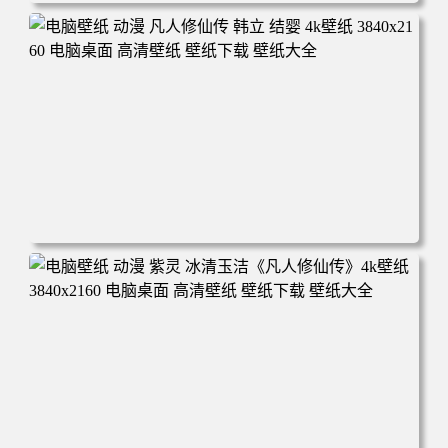
电脑壁纸 动漫角色 卡通场景 夏日休闲 夏日壁纸 治愈系 童
年回忆 荷塘荷叶 蜡笔小新 电脑桌面 高清壁纸 壁纸下载 壁
纸大全
电脑壁纸 动漫 凡人修仙传 韩立 结婴 4k壁纸 3840x2160 电
脑桌面 高清壁纸 壁纸下载 壁纸大全