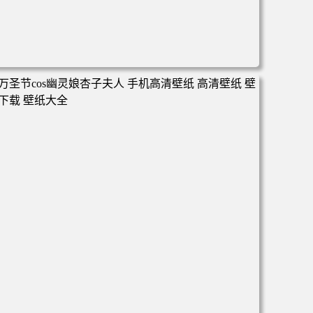
电脑壁纸 心态好 情绪好 身体好 运气就好 手机壁纸 高清壁
纸 壁纸下载 壁纸大全