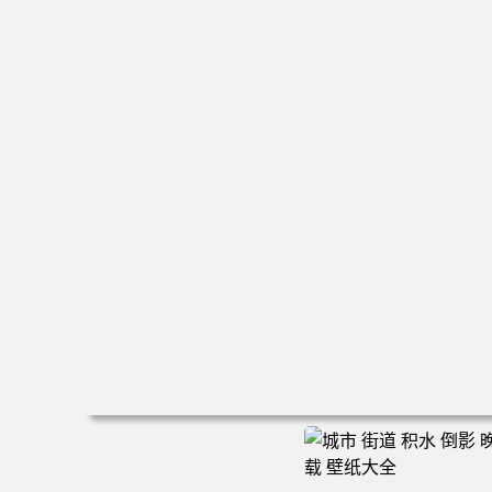
电脑壁纸 新娘 结婚 美女 大白腿 红色礼服 旗袍 手机壁纸 
清壁纸 壁纸下载 壁纸大全