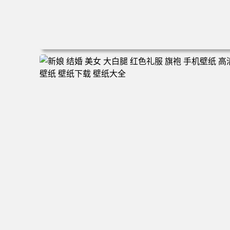
电脑壁纸 动漫情侣 名侦探柯南 新一小兰 柯兰 甜蜜互动 角
色壁纸 手机壁纸 高清壁纸 壁纸下载 壁纸大全