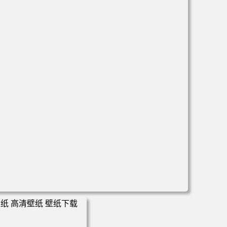
电脑壁纸 万圣节cos幽灵娘杏子夫人 手机高清壁纸 高清壁纸
壁纸下载 壁纸大全