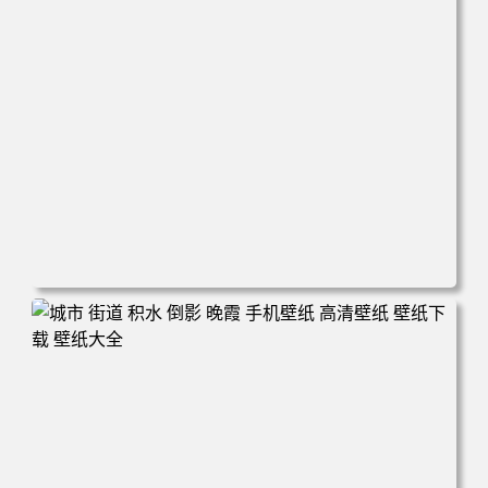
电脑壁纸 万圣节cos幽灵娘杏子夫人 手机高清壁纸 高清壁纸
壁纸下载 壁纸大全