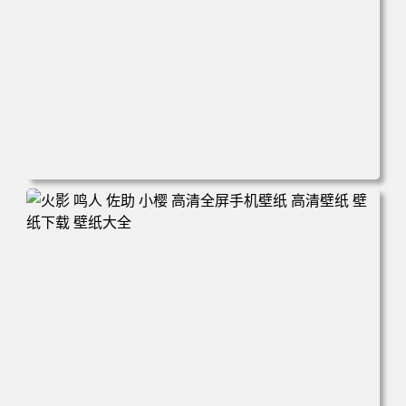
电脑壁纸 动漫情侣 名侦探柯南 新一小兰 柯兰 甜蜜互动 角
色壁纸 手机壁纸 高清壁纸 壁纸下载 壁纸大全