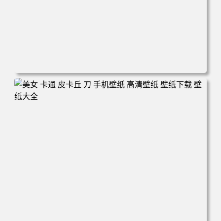
电脑壁纸 新娘 结婚 美女 大白腿 红色礼服 旗袍 手机壁纸 高
清壁纸 壁纸下载 壁纸大全