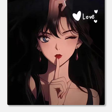
电脑壁纸 动漫情侣 名侦探柯南 新一小兰 柯兰 甜蜜互动 角