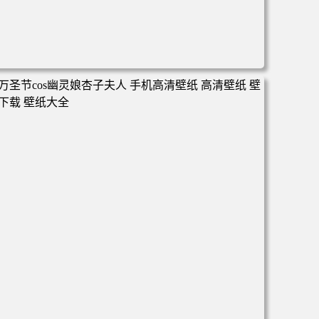
电脑壁纸 心态好 情绪好 身体好 运气就好 手机壁纸 高清壁
纸 壁纸下载 壁纸大全