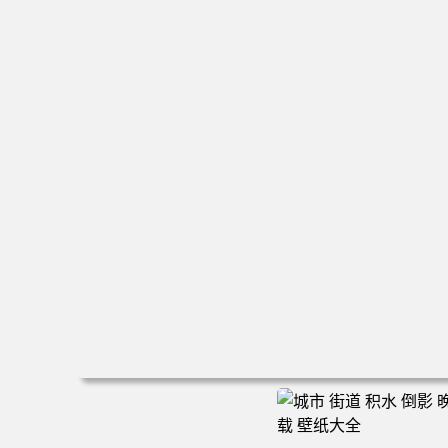
电脑壁纸 新娘 结婚 美女 大白腿 红色礼服 旗袍 手机壁纸 
清壁纸 壁纸下载 壁纸大全