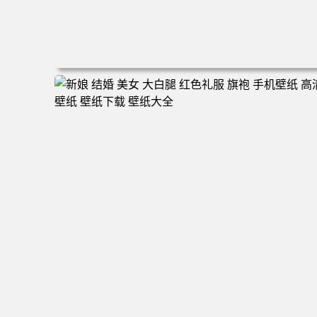
电脑壁纸 动漫情侣 名侦探柯南 新一小兰 柯兰 甜蜜互动 角
色壁纸 手机壁纸 高清壁纸 壁纸下载 壁纸大全