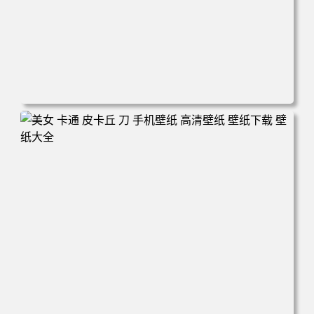
电脑壁纸 新娘 结婚 美女 大白腿 红色礼服 旗袍 手机壁纸 高
清壁纸 壁纸下载 壁纸大全