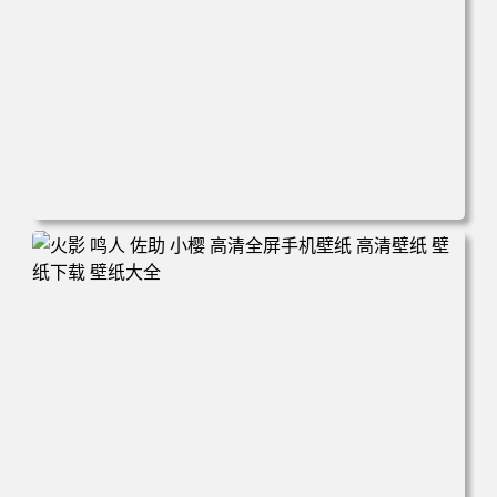
电脑壁纸 动漫情侣 名侦探柯南 新一小兰 柯兰 甜蜜互动 角
色壁纸 手机壁纸 高清壁纸 壁纸下载 壁纸大全