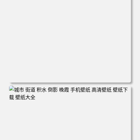
电脑壁纸 万圣节cos幽灵娘杏子夫人 手机高清壁纸 高清壁纸
壁纸下载 壁纸大全