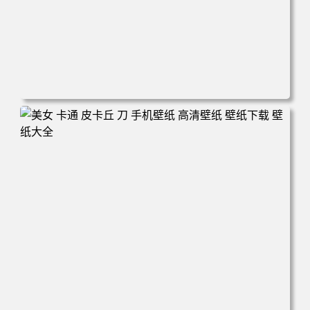
电脑壁纸 新娘 结婚 美女 大白腿 红色礼服 旗袍 手机壁纸 高
清壁纸 壁纸下载 壁纸大全