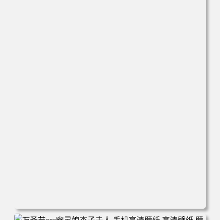
电脑壁纸 美女 卡通 皮卡丘 刀 手机壁纸 高清壁纸 壁纸下载