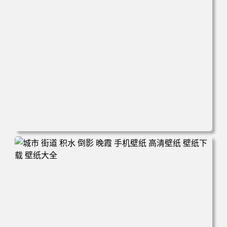
电脑壁纸 万圣节cos幽灵娘杏子夫人 手机高清壁纸 高清壁纸
壁纸下载 壁纸大全