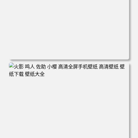
电脑壁纸 动漫情侣 名侦探柯南 新一小兰 柯兰 甜蜜互动 角
色壁纸 手机壁纸 高清壁纸 壁纸下载 壁纸大全