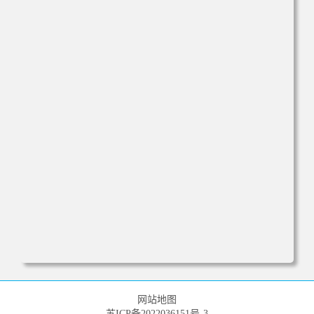
电脑壁纸 新年 中国龙 国潮壁纸 手机壁纸 高清壁纸 壁纸下
载 壁纸大全
网站地图
苏ICP备2022036151号-3