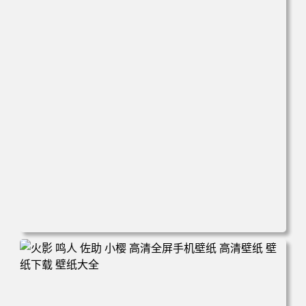
电脑壁纸 动漫情侣 名侦探柯南 新一小兰 柯兰 甜蜜互动 角
色壁纸 手机壁纸 高清壁纸 壁纸下载 壁纸大全