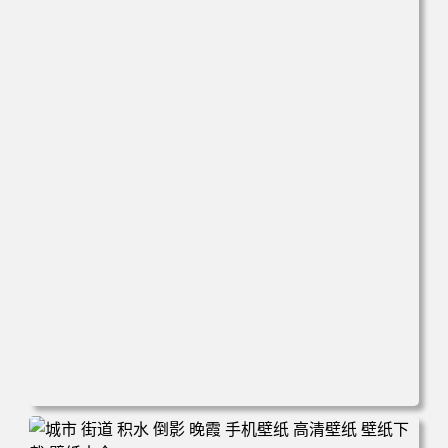
电脑壁纸 万圣节cos幽灵娘杏子夫人 手机高清壁纸 高清壁纸