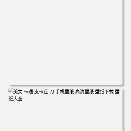
电脑壁纸 新娘 结婚 美女 大白腿 红色礼服 旗袍 手机壁纸 高
清壁纸 壁纸下载 壁纸大全