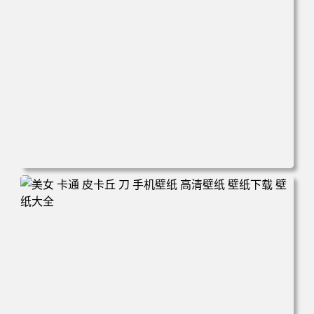
电脑壁纸 新娘 结婚 美女 大白腿 红色礼服 旗袍 手机壁纸 高
清壁纸 壁纸下载 壁纸大全