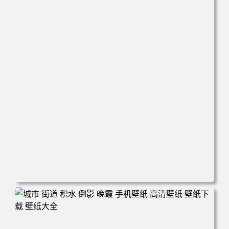
电脑壁纸 万圣节cos幽灵娘杏子夫人 手机高清壁纸 高清壁纸
壁纸下载 壁纸大全