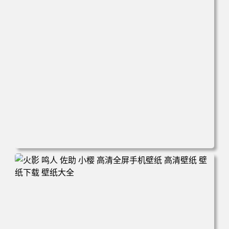
电脑壁纸 动漫情侣 名侦探柯南 新一小兰 柯兰 甜蜜互动 角
色壁纸 手机壁纸 高清壁纸 壁纸下载 壁纸大全