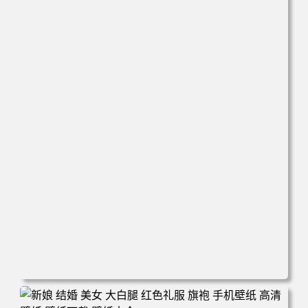
电脑壁纸 心态好 情绪好 身体好 运气就好 手机壁纸 高清壁