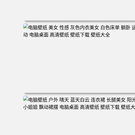
电脑壁纸 美女 八骏图 地毯 坐姿 女性群体 室内 性感美女 
八骏图 沙发 白墙 简约背景 迷人 黑色丝袜 电脑桌面 高清
纸 壁纸下载 壁纸大全
电脑壁纸 美女 性感 灰色内衣美女 白色床单 躺卧 运动 电
桌面 高清壁纸 壁纸下载 壁纸大全